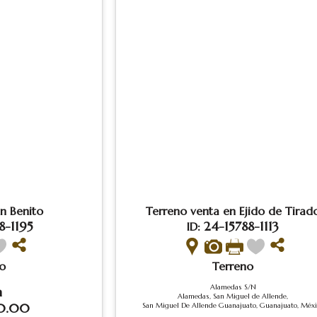
n Benito
Terreno venta en Ejido de Tirad
8-1195
24-15788-1113
ID:
o
Terreno
Alamedas S/N
a
Alamedas, San Miguel de Allende,
0.00
San Miguel De Allende Guanajuato, Guanajuato, Méxi