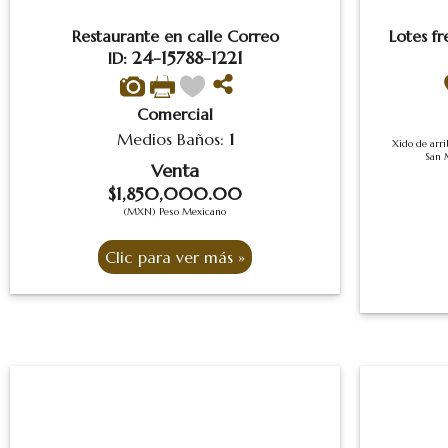
Restaurante en calle Correo
Lotes f
24-15788-1221
ID:
Comercial
Medios Baños:
1
Xido de arri
San 
Venta
$1,850,000.00
(MXN) Peso Mexicano