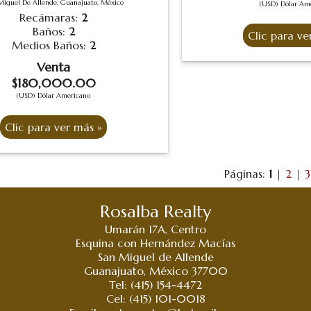
Miguel De Allende, Guanajuato, México
(USD) Dólar Am
Recámaras:
2
Baños:
2
Medios Baños:
2
Venta
$180,000.00
(USD) Dólar Americano
Páginas:
1
|
2
|
3
Rosalba Realty
Umarán 17A, Centro
Esquina con Hernández Macías
San Miguel de Allende
Guanajuato, México 37700
Tel: (415) 154-4472
Cel: (415) 101-0018