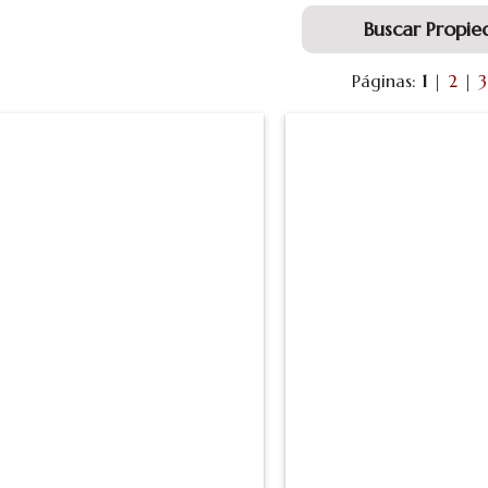
Buscar Propie
Páginas:
1
|
2
|
3