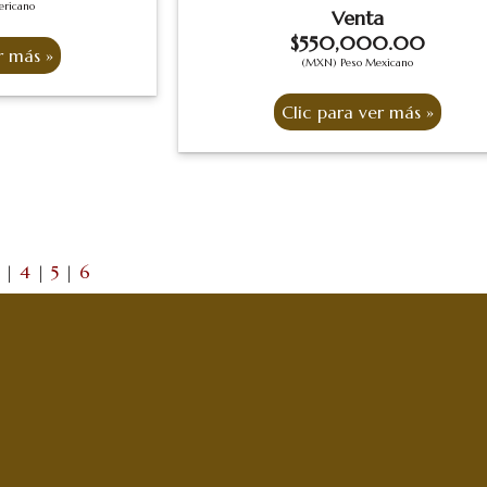
ericano
Venta
$550,000.00
(MXN) Peso Mexicano
|
4
|
5
|
6