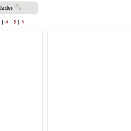
dades
|
4
|
5
|
6