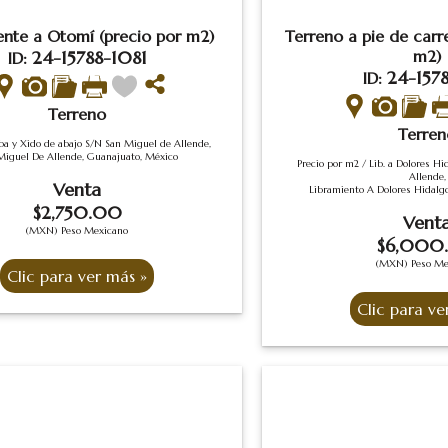
rente a Otomí (precio por m2)
Terreno a pie de carr
24-15788-1081
m2)
ID:
24-1578
ID:
Terreno
Terren
ba y Xido de abajo S/N San Miguel de Allende,
Miguel De Allende, Guanajuato, México
Precio por m2 / Lib. a Dolores H
Allende,
Venta
Libramiento A Dolores Hidalg
$2,750.00
Vent
(MXN) Peso Mexicano
$6,000
(MXN) Peso Me