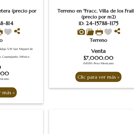
etera (precio por
Terreno en "Fracc. Villa de los Frail
(precio por m2)
8-814
24-15788-1175
ID:
o
Terreno
idalgo S/N San Miguel de
Venta
$7,000.00
o, Guanajuato, México
(MXN) Peso Mexicano
a
.00
xicano